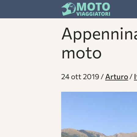
Appenninat
moto
24 ott 2019
Arturo
I