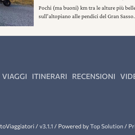
Pochi (ma buoni) km tra le alture più bell
sull’altopiano alle pendici del Gran Sasso.
VIAGGI
ITINERARI
RECENSIONI
VID
oViaggiatori
/
v
3.1.1
/
Powered by
Top Solution
/
Pr