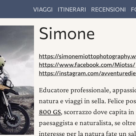
VIAGGI
ITINERARI
RECENSIONI
F
Simone
https://simonemiottophotography.
https://www.facebook.com/Miotss/
https://instagram.com/avventuredie
Educatore professionale, appass
natura e viaggi in sella. Felice p
800 GS
, scorrazzo dove capita in 
paesaggista e naturalista, se oltr
interesse per la natura fate un sa