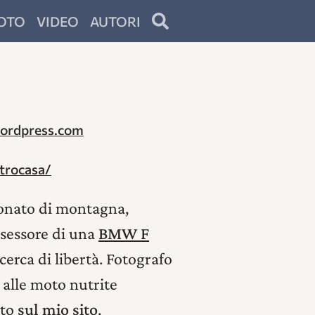
OTO
VIDEO
AUTORI
wordpress.com
trocasa/
ionato di montagna,
ossessore di una
BMW F
cerca di libertà. Fotografo
e alle moto nutrite
lto
sul mio sito
.