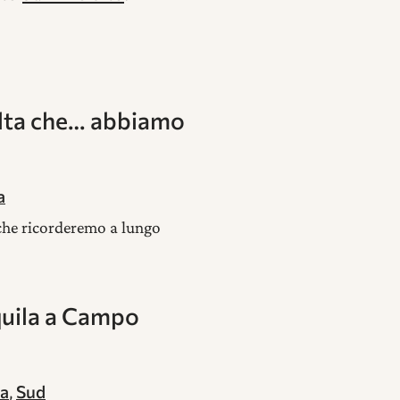
olta che… abbiamo
a
 che ricorderemo a lungo
quila a Campo
ia
,
Sud