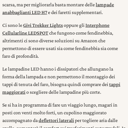
scarsa, ma per migliorarla basta montare delle
lampade
anabbaglianti LED H7
e dei faretti supplementari.
Ci sono le
Givi Trekker Lights
oppure gli
Interphone
Cellularline LEDSPOT
che fungono come fendinebbia,
altrimenti ci sono diverse soluzioni su Amazon che
permettono di essere usati sia come fendinebbia sia come
faro di profondità.
Le lampadine LED hanno i dissipatori che allungano la
forma della lampada e non permettono il montaggio dei
tappi di tenuta del faro, bisogna quindi comprare dei
tappi
maggiorati
o scegliere delle lampadine più corte.
Se si ha in programma di fare un viaggio lungo, magari in
posti con venti molto forti, un cupolino maggiorato
accompagnato da
deflettori laterali
per togliere aria dalle
spalle, aumenterà il comfort sui trasferimenti autostradali. Io