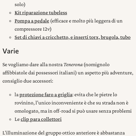
solo)
Kit riparazione tubeless
Pompa a pedale
(efficace e molto più leggera di un
compressore 12v)
Set di chiavi a cricchetto, e inserti torx, brugola, tubo
Varie
Se vogliamo dare alla nostra
Tenerona
(nomignolo
affibbiatole dai possessori italiani) un aspetto più adventure,
consiglio due accessori:
la
protezione faro a griglia
: evita che le pietre lo
rovinino, l’unico inconveniente è che su strada non è
omologato, ma in off-road si può usare senza problemi
Le
clip para collettori
L’illuminazione del gruppo ottico anteriore è abbastanza