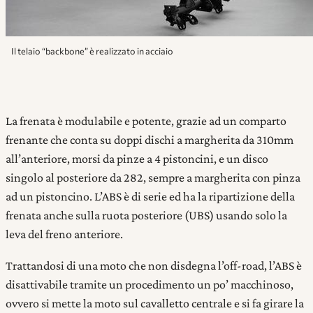
Il telaio “backbone” è realizzato in acciaio
La frenata è modulabile e potente, grazie ad un comparto
frenante che conta su doppi dischi a margherita da 310mm
all’anteriore, morsi da pinze a 4 pistoncini, e un disco
singolo al posteriore da 282, sempre a margherita con pinza
ad un pistoncino. L’ABS è di serie ed ha la ripartizione della
frenata anche sulla ruota posteriore (UBS) usando solo la
leva del freno anteriore.
Trattandosi di una moto che non disdegna l’off-road, l’ABS è
disattivabile tramite un procedimento un po’ macchinoso,
ovvero si mette la moto sul cavalletto centrale e si fa girare la