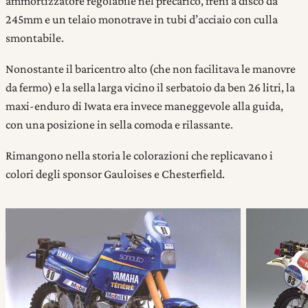
ammortizzatore regolabile nel precarico, freni a disco da
245mm e un telaio monotrave in tubi d’acciaio con culla
smontabile.
Nonostante il baricentro alto (che non facilitava le manovre
da fermo) e la sella larga vicino il serbatoio da ben 26 litri, la
maxi-enduro di Iwata era invece maneggevole alla guida,
con una posizione in sella comoda e rilassante.
Rimangono nella storia le colorazioni che replicavano i
colori degli sponsor Gauloises e Chesterfield.